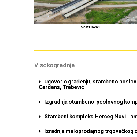
Most M3
Visokogradnja
Ugovor o građenju, stambeno poslovn
Gardens, Trebević
Izgradnja stambeno-poslovnog komp
Stambeni kompleks Herceg Novi Lam
Izradnja maloprodajnog trgovačkog o