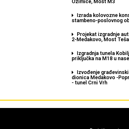
Ozimice, Most M3
Izrada kolovozne kons
stambeno-poslovnog ob
Projekat izgradnje au
2-Medakovo, Most Tešanjk
Izgradnja tunela Kobil
priključka na M18 u nase
Izvođenje građevinski
dionica Medakovo -Popr
- tunel Crni Vrh