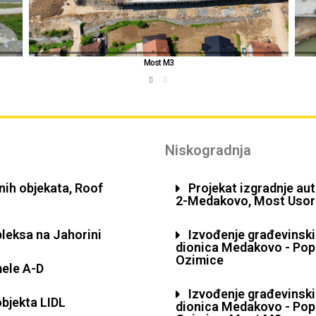
Most Tešanjka 1
Niskogradnja
ih objekata, Roof
Projekat izgradnje au
2-Medakovo, Most Usora 
leksa na Jahorini
Izvođenje građevinski
dionica Medakovo - Pop
Ozimice
ele A-D
Izvođenje građevinski
bjekta LIDL
dionica Medakovo - Pop