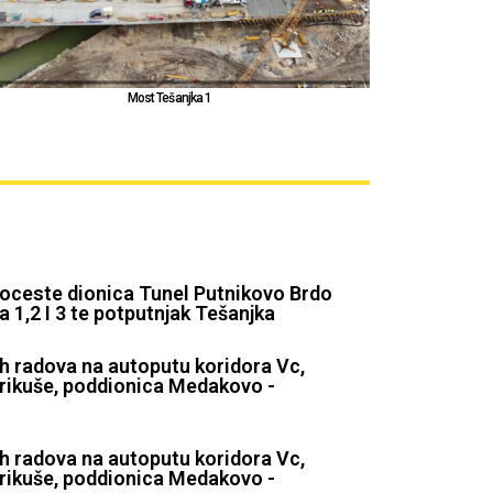
Tunel Crni Vrh
Object Lidl
toceste dionica Tunel Putnikovo Brdo
1,2 I 3 te potputnjak Tešanjka
h radova na autoputu koridora Vc,
rikuše, poddionica Medakovo -
h radova na autoputu koridora Vc,
rikuše, poddionica Medakovo -