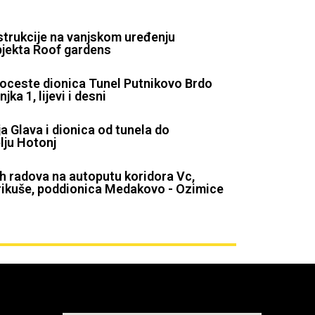
trukcije na vanjskom uređenju
jekta Roof gardens
toceste dionica Tunel Putnikovo Brdo
a 1, lijevi i desni
ja Glava i dionica od tunela do
lju Hotonj
h radova na autoputu koridora Vc,
ikuše, poddionica Medakovo - Ozimice