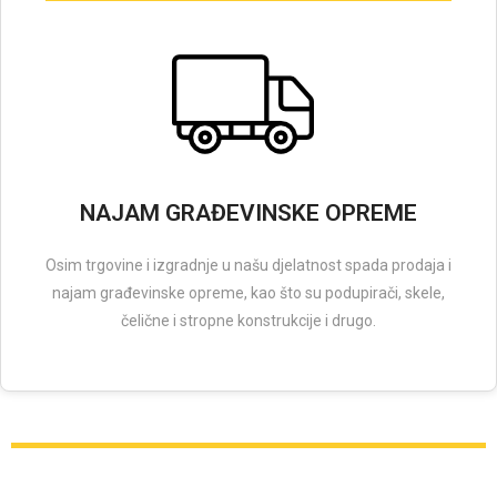
NAJAM GRAĐEVINSKE OPREME
Osim trgovine i izgradnje u našu djelatnost spada prodaja i
najam građevinske opreme, kao što su podupirači, skele,
čelične i stropne konstrukcije i drugo.