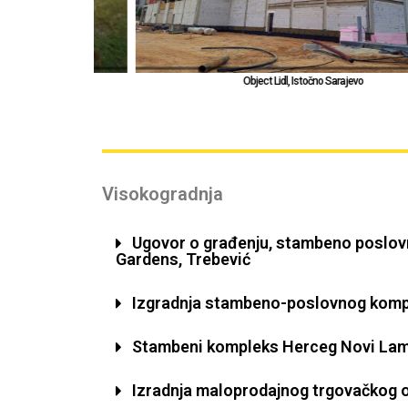
Object Lidl, Istočno Sarajevo
Visokogradnja
Ugovor o građenju, stambeno poslovn
Gardens, Trebević
Izgradnja stambeno-poslovnog komp
Stambeni kompleks Herceg Novi Lam
Izradnja maloprodajnog trgovačkog o