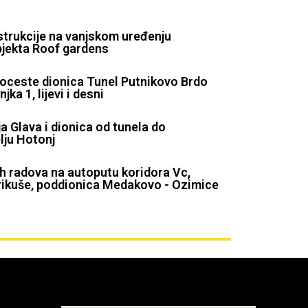
trukcije na vanjskom uređenju
jekta Roof gardens
toceste dionica Tunel Putnikovo Brdo
a 1, lijevi i desni
ja Glava i dionica od tunela do
lju Hotonj
h radova na autoputu koridora Vc,
ikuše, poddionica Medakovo - Ozimice