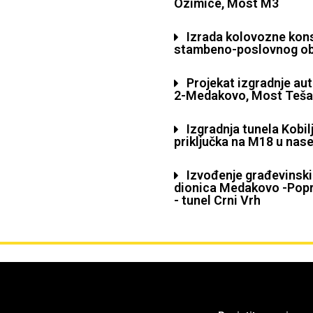
Ozimice, Most M3
Izrada kolovozne kons
stambeno-poslovnog ob
Projekat izgradnje au
2-Medakovo, Most Tešanjk
Izgradnja tunela Kobil
priključka na M18 u nase
Izvođenje građevinski
dionica Medakovo -Popr
- tunel Crni Vrh