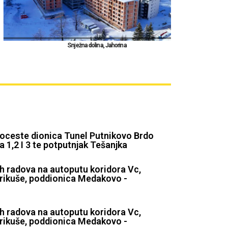
Snježna dolina, Jahorina
toceste dionica Tunel Putnikovo Brdo
1,2 I 3 te potputnjak Tešanjka
h radova na autoputu koridora Vc,
rikuše, poddionica Medakovo -
h radova na autoputu koridora Vc,
rikuše, poddionica Medakovo -