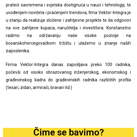
prateći savremena i svjetska dostignuća u nauci i tehnologiji, te
uvođenjem noviteta i praćenjem trendova, fima Vektor-Integra je
u stanju da realizuje složene i zahtjevne projekte te da odgovori
na sve zahtjeve kupaca, naručitelja i investitora. Konstanstno
radimo na održavanju naše visoke pozicije na
bosanskohercegovačkom tržištu i ulažemo u znanje naših
zaposlenika.
Firma Vektor-Integra danas zapošljava preko 100 radnika,
počevši od visoko obrazovanog inženjerskog, ekonomskog i
građevinskog kadra do građevinskih radnika različitih profila
(tesari, zidari, armirači, bravari itd.)
Čime se bavimo?