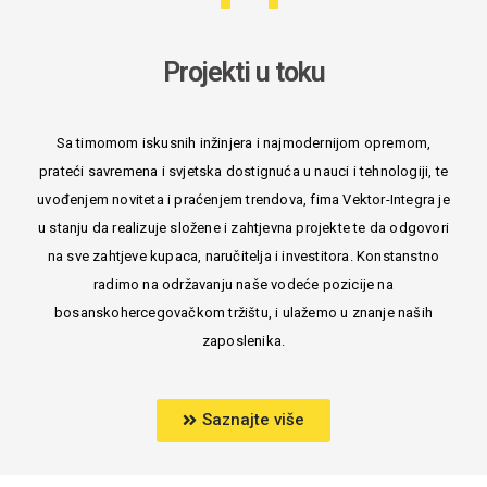
Projekti u toku
Sa timomom iskusnih inžinjera i najmodernijom opremom,
prateći savremena i svjetska dostignuća u nauci i tehnologiji, te
uvođenjem noviteta i praćenjem trendova, fima Vektor-Integra je
u stanju da realizuje složene i zahtjevna projekte te da odgovori
na sve zahtjeve kupaca, naručitelja i investitora. Konstanstno
radimo na održavanju naše vodeće pozicije na
bosanskohercegovačkom tržištu, i ulažemo u znanje naših
zaposlenika.
Saznajte više